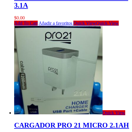
3.1A
$
0.00
Add To Cart
Añadir a favoritos
Quick View
Quick View
Quick View
CARGADOR PRO 21 MICRO 2.1AH