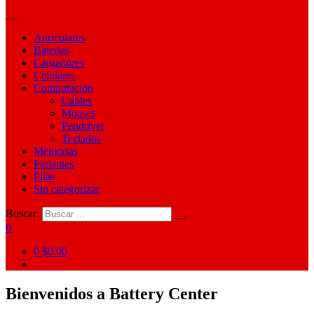
Auriculares
Baterias
Cargadores
Celulares
Computación
Cables
Mouses
Pendriver
Teclados
Memorias
Parlantes
Pilas
Sin categorizar
Buscar:
0
0
$0.00
Bienvenidos a Battery Center