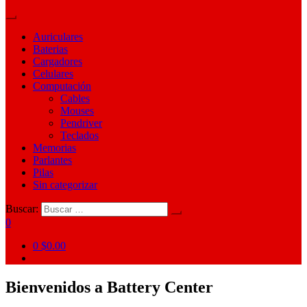
Auriculares
Baterias
Cargadores
Celulares
Computación
Cables
Mouses
Pendriver
Teclados
Memorias
Parlantes
Pilas
Sin categorizar
Buscar:
0
0
$0.00
Bienvenidos a Battery Center